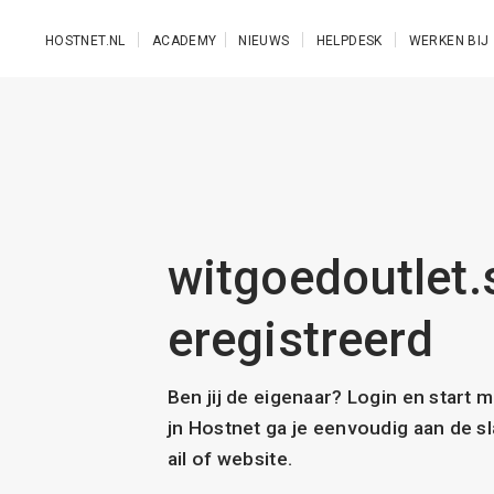
Ga naar de hoofdinhoud
HOSTNET.NL
ACADEMY
NIEUWS
HELPDESK
WERKEN BIJ
witgoedoutlet.s
eregistreerd
Ben jij de eigenaar? Login en start 
jn Hostnet ga je eenvoudig aan de 
ail of website.